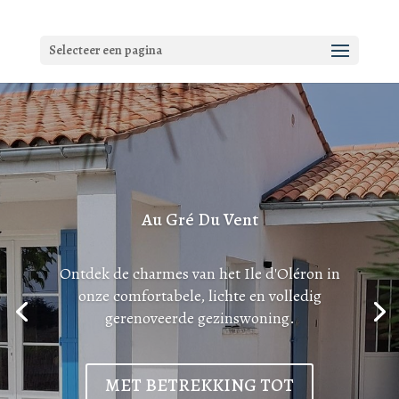
Selecteer een pagina
Au Gré Du Vent
Ontdek de charmes van het Ile d'Oléron in
onze comfortabele, lichte en volledig
gerenoveerde gezinswoning.
MET BETREKKING TOT