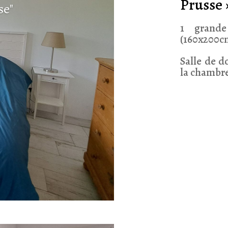
Prusse 
a chambre
1 grand
(160x200c
Salle de d
la chambr