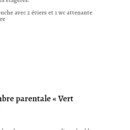
s étagères.
ouche avec 2 éviers et 1 wc attenante
re
bre parentale « Vert
»