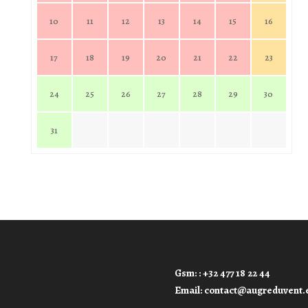
10
11
12
13
14
15
16
17
18
19
20
21
22
23
24
25
26
27
28
29
30
31
Gsm: : +32 477 18 22 44
Email: contact@augreduvent.