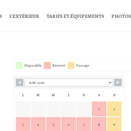
S
L’EXTÉRIEUR
TARIFS ET ÉQUIPEMENTS
PHOTOS
Disponible
Réservé
Passage
L
M
M
J
V
S
D
1
2
3
4
5
6
7
8
9